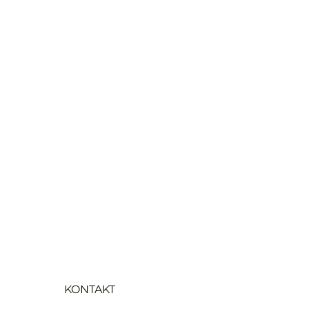
UNTERNEHMEN
PROJEKTE
LEISTUNGEN
JOBS
KONTAKT